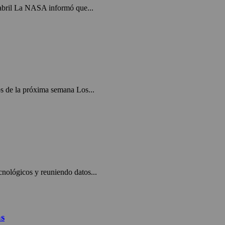
e abril La NASA informó que...
os de la próxima semana Los...
nológicos y reuniendo datos...
as