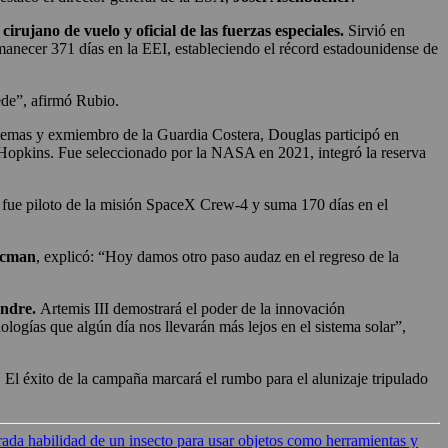
cirujano de vuelo y oficial de las fuerzas especiales.
Sirvió en
manecer 371 días en la EEI, estableciendo el récord estadounidense de
uede”, afirmó Rubio.
stemas y exmiembro de la Guardia Costera, Douglas participó en
 Hopkins. Fue seleccionado por la NASA en 2021, integró la reserva
 fue piloto de la misión SpaceX Crew-4 y suma 170 días en el
acman
, explicó: “Hoy damos otro paso audaz en el regreso de la
ndre.
Artemis III demostrará el poder de la innovación
logías que algún día nos llevarán más lejos en el sistema solar”,
 El éxito de la campaña marcará el rumbo para el alunizaje tripulado
ada habilidad de un insecto para usar objetos como herramientas y