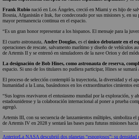
Frank Rubio
nació en Los Ángeles, creció en Miami y es hijo de sa
Bosnia, Afganistán e Irak, fue condecorado por sus misiones y, en su 
mayor permanencia continua en el espacio.
“Es un gran honor representar a los hispanos. El mensaje para la juven
El cuarto astronauta,
Andre Douglas
, es el
único debutante en el es
operaciones de rescate, salvamento marítimo y diseño de vehículos a
de Artemis II y se entrenó en simuladores de la nave Orion y del mó
La designación de Bob Hines,
como astronauta de reserva, compl
espacio. Si uno de los titulares no pudiera participar, Hines se sumará 
El proceso de selección contempló la trayectoria, la diversidad y el 
humanidad a la Luna, basándonos en los extraordinarios cimientos esta
“Sus logros reavivaron el entusiasmo mundial por la exploración, y aho
estadounidense y la colaboración internacional al poner a prueba compl
agregó.
Artemis III, con su secuencia de lanzamientos múltiples, simboliza el
de Artemis IV en 2028 y sentará las bases para futuras misiones hacia
Anterior
La NASA descubrió dos planetas “esponjosos”: su densidad e