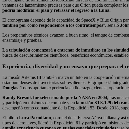
ventanas de lanzamiento precisas para que Orion pueda completar los
podría modificar el plan y retrasar el regreso a la Luna.
El cronograma depende de la capacidad de SpaceX y Blue Origin para
también por cómo respondemos a los contratiempos
”, señaló
John
Los preparativos técnicos avanzan a buen ritmo: el tanque de combusti
ensamblaje y pruebas.
La tripulación comenzará a entrenar de inmediato en los simulad
busca de descubrimientos científicos, beneficios económicos, establece
Experiencia, diversidad y un ensayo que prepara el r
La misión Artemis III también marca un hito en la cooperación interna
estadounidenses de trayectorias sobresalientes. El grupo está integra
Douglas
. Todos aportan experiencia en liderazgo, ciencia, operacione
Randy Bresnik fue seleccionado por la NASA en 2004
, tras una 
y participó en misiones de combate y en
la misión STS-129 del tran
desempeñó como comandante de la Expedición 53. Desde 2018, supervi
El piloto
Luca Parmitano
, coronel de la Fuerza Aérea Italiana y
ast
tipos de aeronaves, lideró la Expedición 61 y participó en misiones de
amplia experiencia europea en vuelos espaciales tripulados
y se ba