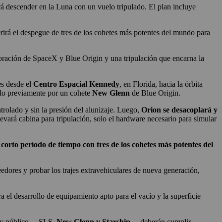
á descender en la Luna con un vuelo tripulado. El plan incluye
rirá el despegue de tres de los cohetes más potentes del mundo para
boración de SpaceX y Blue Origin y una tripulación que encarna la
es desde el
Centro Espacial Kennedy
, en Florida, hacia la órbita
ado previamente por un cohete
New Glenn
de Blue Origin.
trolado y sin la presión del alunizaje. Luego,
Orion se desacoplará y
levará cabina para tripulación, solo el hardware necesario para simular
 corto período de tiempo con tres de los cohetes más potentes del
eedores y probar los trajes extravehiculares de nueva generación,
a el desarrollo de equipamiento apto para el vacío y la superficie
do y público —SLS,
New Glenn y Starship
— deberán cumplir