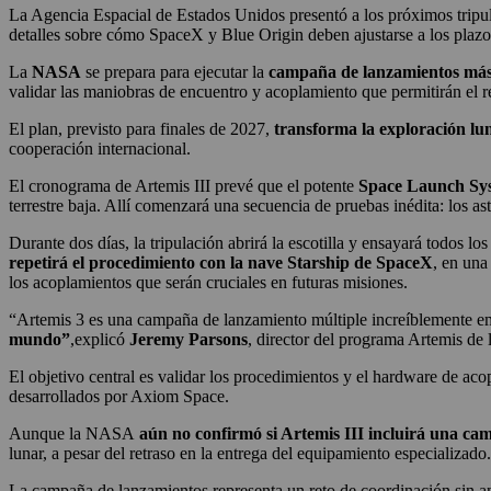
La Agencia Espacial de Estados Unidos presentó a los próximos tripul
detalles sobre cómo SpaceX y Blue Origin deben ajustarse a los plazo
La
NASA
se prepara para ejecutar la
campaña de lanzamientos más 
validar las maniobras de encuentro y acoplamiento que permitirán el r
El plan, previsto para finales de 2027,
transforma la exploración lun
cooperación internacional.
El cronograma de Artemis III prevé que el potente
Space Launch Sy
terrestre baja. Allí comenzará una secuencia de pruebas inédita: los
Durante dos días, la tripulación abrirá la escotilla y ensayará todos l
repetirá el procedimiento con la nave Starship de SpaceX
, en una
los acoplamientos que serán cruciales en futuras misiones.
“Artemis 3 es una campaña de lanzamiento múltiple increíblemente e
mundo”
,explicó
Jeremy Parsons
, director del programa Artemis d
El objetivo central es validar los procedimientos y el hardware de aco
desarrollados por Axiom Space.
Aunque la NASA
aún no confirmó si Artemis III incluirá una cam
lunar, a pesar del retraso en la entrega del equipamiento especializado.
La campaña de lanzamientos representa un reto de coordinación sin a