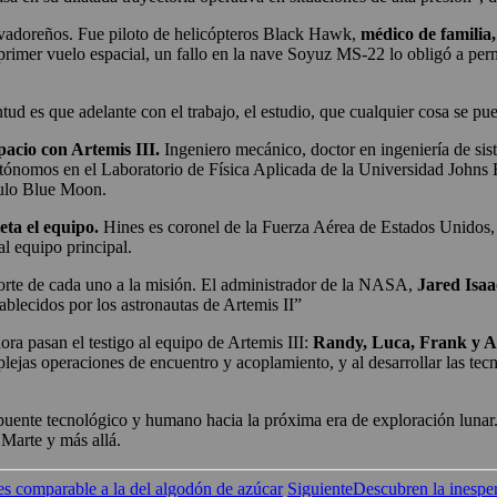
lvadoreños. Fue piloto de helicópteros Black Hawk,
médico de familia, 
primer vuelo espacial, un fallo en la nave Soyuz MS-22 lo obligó a per
tud es que adelante con el trabajo, el estudio, que cualquier cosa se p
pacio con Artemis III.
Ingeniero mecánico, doctor en ingeniería de si
utónomos en el Laboratorio de Física Aplicada de la Universidad Johns
dulo Blue Moon.
eta el equipo.
Hines es coronel de la Fuerza Aérea de Estados Unidos,
al equipo principal.
aporte de cada uno a la misión. El administrador de la NASA,
Jared Isa
blecidos por los astronautas de Artemis II”
ra pasan el testigo al equipo de Artemis III:
Randy, Luca, Frank y A
ejas operaciones de encuentro y acoplamiento, y al desarrollar las tecno
 puente tecnológico y humano hacia la próxima era de exploración lunar.
 Marte y más allá.
s comparable a la del algodón de azúcar
Siguiente
Descubren la inesper