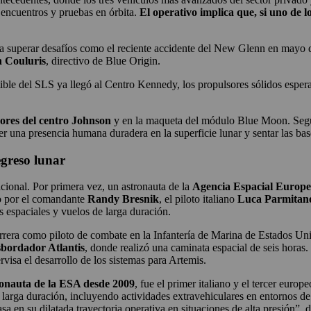
 encuentros y pruebas en órbita.
El operativo implica que, si uno de 
 superar desafíos como el reciente accidente del New Glenn en mayo 
 Couluris
, directivo de Blue Origin.
ble del SLS ya llegó al Centro Kennedy, los propulsores sólidos esperan
ores del centro Johnson
y en la maqueta del módulo Blue Moon. Segú
r una presencia humana duradera en la superficie lunar y sentar las bas
egreso lunar
cional. Por primera vez, un astronauta de la
Agencia Espacial Europ
do por el comandante
Randy Bresnik
, el piloto italiano
Luca Parmitan
s espaciales y vuelos de larga duración.
carrera como piloto de combate en la Infantería de Marina de Estados U
sbordador Atlantis
, donde realizó una caminata espacial de seis horas
sa el desarrollo de los sistemas para Artemis.
ronauta de la ESA desde 2009
, fue el primer italiano y el tercer eu
 larga duración, incluyendo actividades extravehiculares en entornos de 
sa en su dilatada trayectoria operativa en situaciones de alta presión”, 