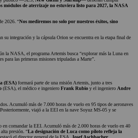
los módulos de aterrizaje no estuviera listo para 2027, la NASA
de 2026. “
Nos mediremos no solo por nuestros éxitos, sino
 su integración y la cápsula Orion se encuentra en la etapa final de
n la NASA, el programa Artemis busca “explorar más la Luna en
es para las primeras misiones tripuladas a Marte”.
ea (ESA)
formará parte de una misión Artemis, junto a tres
o
(ESA), el médico e ingeniero
Frank Rubio
y el ingeniero
Andre
nidos. Acumuló más de 7.000 horas de vuelo en 95 tipos de aeronaves
. Posteriormente, viajó a la EEI en la nave Soyuz MS-05 y se
ropeo en comandar la EEI. Acumuló más de 2.000 horas de vuelo en 40
alta presión. “
La designación de Luca como piloto refleja la
destacó el director general de la ESA,
Josef Aschbacher
.