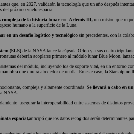
antes que, en 2027, validarán la tecnología que un año después intentar
s del próximo vuelo espacial
compleja de la historia lunar
con
Artemis III,
una misión que reque
egreso humano a la superficie de la Luna.
ar en un desafío logístico y tecnológico
sin precedentes, con la cola
stem (SLS)
de la NASA lance la cápsula Orion y a sus cuatro tripulant
 astronautas deberán acoplarse primero al módulo lunar Blue Moon, lanz
os sistemas del módulo, incluyendo los de soporte vital, en un entorno con
 maniobra que durará alrededor de un día. En este caso, la Starship no l
mocionante, compleja y altamente coordinada.
Se llevará a cabo en un
e la NASA.
plamiento, asegurar la interoperabilidad entre sistemas de distintos prov
inata espacial
,anticipó que los datos recogidos serán determinantes par
ntecedentes, donde los tres vehículos más avanzados del sector priva